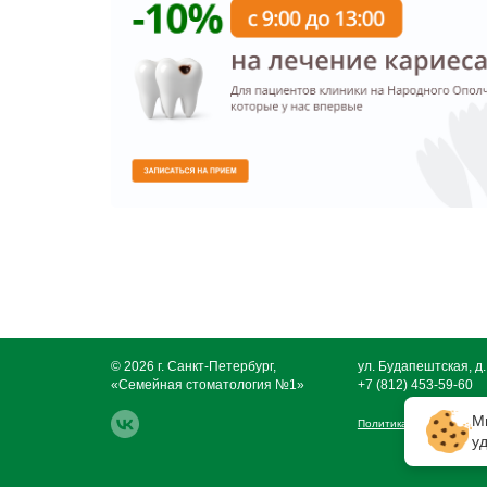
© 2026 г. Санкт-Петербург,
ул. Будапештская, д.
«Семейная стоматология №1»
+7 (812) 453-59-60
М
Политика обработки пе
у