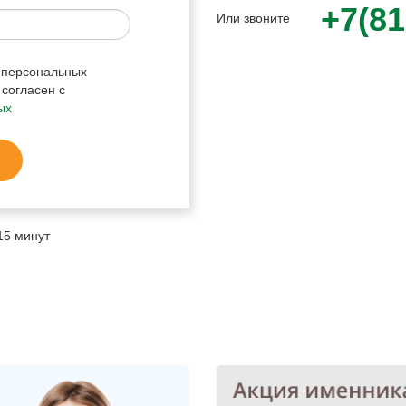
+7(81
Или звоните
у персональных
 согласен с
ых
15 минут