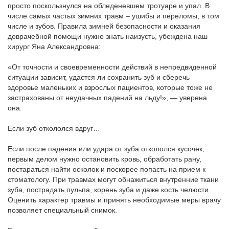
просто поскользнулся на обледеневшем тротуаре и упал. В
числе самых частых зимних травм – ушибы и переломы, в том
числе и зубов. Правила зимней безопасности и оказания
доврачебной помощи нужно знать наизусть, убеждена наш
хирург Яна Александровна:
«От точности и своевременности действий в непредвиденной
ситуации зависит, удастся ли сохранить зуб и сберечь
здоровье маленьких и взрослых пациентов, которые тоже не
застрахованы от неудачных падений на льду!», — уверена
она.
Если зуб откололся вдруг…
Если после падения или удара от зуба откололся кусочек,
первым делом нужно остановить кровь, обработать рану,
постараться найти осколок и поскорее попасть на прием к
стоматологу. При травмах могут обнажиться внутренние ткани
зуба, пострадать пульпа, корень зуба и даже кость челюсти.
Оценить характер травмы и принять необходимые меры врачу
позволяет специальный снимок.