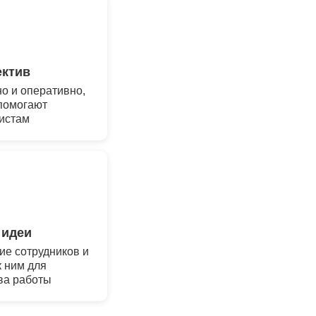
ектив
о и оперативно,
помогают
истам
 идеи
е сотрудников и
 ним для
ва работы