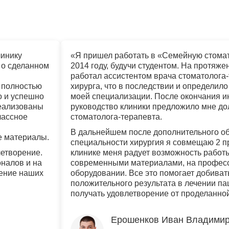
линику
«Я пришел работать в «Семейную стома
 о сделанном
2014 году, будучи студентом. На протяжен
работал ассистентом врача стоматолога-
 полностью
хирурга, что в последствии и определил
о и успешно
моей специализации. После окончания и
реализованы
руководство клиники предложило мне до
лассное
стоматолога-терапевта.
В дальнейшем после дополнительного о
е материалы.
специальности хирургия я совмещаю 2 п
летворение.
клинике меня радует возможность работы
оналов и на
современными материалами, на профес
чение наших
оборудовании. Все это помогает добиват
положительного результата в лечении па
получать удовлетворение от проделанно
Ерошенков Иван Владими