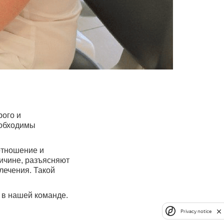
ого и
еобходимы
отношение и
ичине, разъясняют
лечения. Такой
 в нашей команде.
Privacy notice