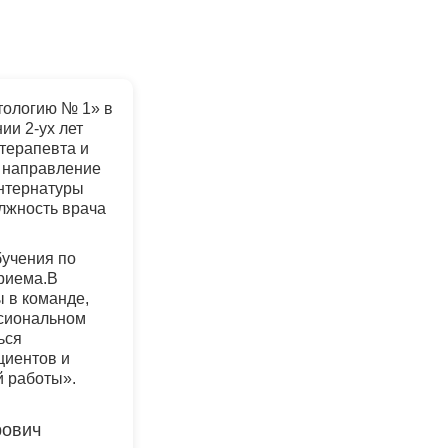
тологию № 1» в
ии 2-ух лет
терапевта и
о направление
нтернатуры
лжность врача
бучения по
риема.В
 в команде,
сиональном
ься
циентов и
й работы».
рович