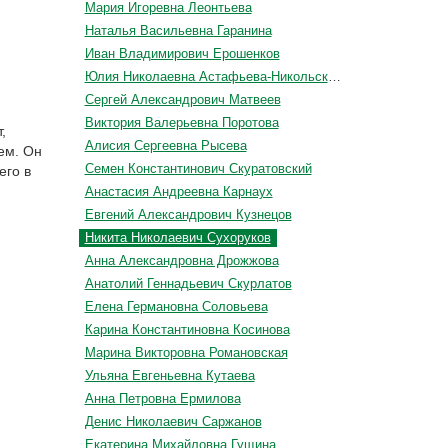
Мария Игоревна Леонтьева
Наталья Васильевна Гаранина
Иван Владимирович Ерошенков
Юлия Николаевна Астафьева-Никольская
Сергей Александрович Матвеев
Виктория Валерьевна Поротова
,
Алисия Сергеевна Рысева
ием. Он
Семен Константинович Скуратовский
его в
Анастасия Андреевна Карнаух
Евгений Александрович Кузнецов
Никита Николаевич Сухоруков
Анна Александровна Дрожжова
Анатолий Геннадьевич Скурлатов
Елена Германовна Соловьева
Карина Константиновна Косинова
Марина Викторовна Романовская
Ульяна Евгеньевна Кутаева
Анна Петровна Ермилова
Денис Николаевич Саржанов
Екатерина Михайловна Гущина