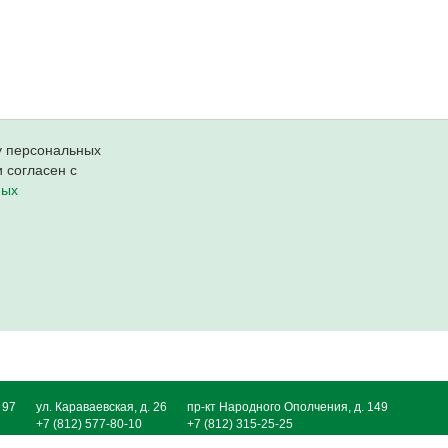
ку персональных
 согласен с
ных
 97
ул. Караваевская, д. 26
пр-кт Народного Ополчения, д. 149
+7 (812) 577-80-10
+7 (812) 315-25-25