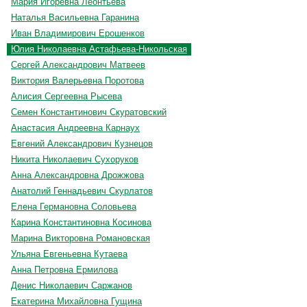
Мария Игоревна Леонтьева
Наталья Васильевна Гаранина
Иван Владимирович Ерошенков
Юлия Николаевна Астафьева-Никольская
Сергей Александрович Матвеев
Виктория Валерьевна Поротова
Алисия Сергеевна Рысева
Семен Константинович Скуратовский
Анастасия Андреевна Карнаух
Евгений Александрович Кузнецов
Никита Николаевич Сухоруков
Анна Александровна Дрожжова
Анатолий Геннадьевич Скурлатов
Елена Германовна Соловьева
Карина Константиновна Косинова
Марина Викторовна Романовская
Ульяна Евгеньевна Кутаева
Анна Петровна Ермилова
Денис Николаевич Саржанов
Екатерина Михайловна Гущина