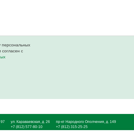
ку персональных
 согласен с
ных
 97
ул. Караваевская, д. 26
пр-кт Народного Ополчения, д. 149
+7 (812) 577-80-10
+7 (812) 315-25-25