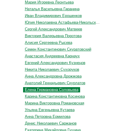
Мария Игоревна Леонтьева
Наталья Васильевна Гаранина
Иван Владимирович Ерошенков
Юлия Николаевна Астафьева-Никольская
Сергей Александрович Матвеев
Виктория Валерьевна Поротова
Алисия Сергеевна Рысева
Семен Константинович Скуратовский
Анастасия Андреевна Карнаух
Евгений Александрович Кузнецов
Никита Николаевич Сухоруков
Анна Александровна Дрожжова
Анатолий Геннадьевич Скурлатов
Елена Германовна Соловьева
Карина Константиновна Косинова
Марина Викторовна Романовская
Ульяна Евгеньевна Кутаева
Анна Петровна Ермилова
Денис Николаевич Саржанов
Екатерина Михайловна Гущина