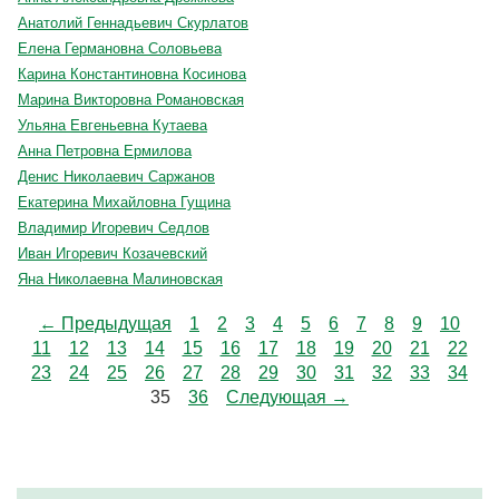
Анатолий Геннадьевич Скурлатов
Елена Германовна Соловьева
Карина Константиновна Косинова
Марина Викторовна Романовская
Ульяна Евгеньевна Кутаева
Анна Петровна Ермилова
Денис Николаевич Саржанов
Екатерина Михайловна Гущина
Владимир Игоревич Седлов
Иван Игоревич Козачевский
Яна Николаевна Малиновская
← Предыдущая
1
2
3
4
5
6
7
8
9
10
11
12
13
14
15
16
17
18
19
20
21
22
23
24
25
26
27
28
29
30
31
32
33
34
35
36
Следующая →