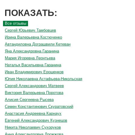
ПОКАЗАТЬ:
Все отзывы
Сергей Юрьевич Тамбовцев
Ирина Валерьевна Костюченко
Автандиловна Дограшвили Кетеван
Яна Александровна Гаранина
Мария Игоревна Леонтьева
Наталья Васильевна Гаранина
Иван Владимирович Ерошенков
Юлия Николаевна Астафьева-Никольская
Сергей Александрович Матвеев
Виктория Валерьевна Поротова
Алисия Сергеевна Рысева
Семен Константинович Скуратовский
Анастасия Андреевна Карнаух
Евгений Александрович Кузнецов
Никита Николаевич Сухоруков
Анна Александровна Дрожжова