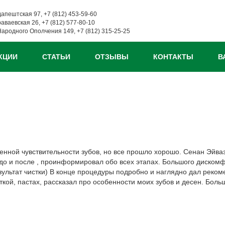
дапештская 97, +7 (812) 453-59-60
раваевская 26, +7 (812) 577-80-10
Народного Ополчения 149, +7 (812) 315-25-25
КЦИИ
СТАТЬИ
ОТЗЫВЫ
КОНТАКТЫ
В
шенной чувствительности зубов, но все прошло хорошо. Сенан Эйва
до и после , проинформировал обо всех этапах. Большого диском
зультат чистки) В конце процедуры подробно и наглядно дал реко
ткой, пастах, рассказал про особенности моих зубов и десен. Боль