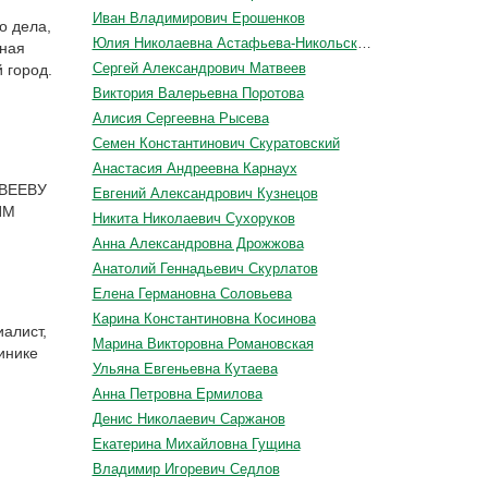
Иван Владимирович Ерошенков
о дела,
Юлия Николаевна Астафьева-Никольская
йная
Сергей Александрович Матвеев
 город.
Виктория Валерьевна Поротова
Алисия Сергеевна Рысева
Семен Константинович Скуратовский
Анастасия Андреевна Карнаух
ТВЕЕВУ
Евгений Александрович Кузнецов
ИМ
Никита Николаевич Сухоруков
Анна Александровна Дрожжова
Анатолий Геннадьевич Скурлатов
Елена Германовна Соловьева
Карина Константиновна Косинова
алист,
Марина Викторовна Романовская
инике
Ульяна Евгеньевна Кутаева
Анна Петровна Ермилова
Денис Николаевич Саржанов
Екатерина Михайловна Гущина
Владимир Игоревич Седлов