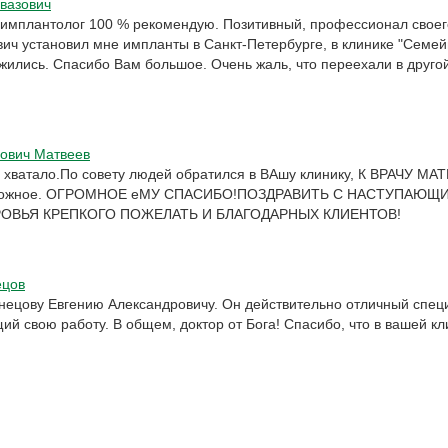
вазович
-имплантолог 100 % рекомендую. Позитивный, профессионал своег
вич установил мне импланты в Санкт-Петербурге, в клинике "Семе
жились. Спасибо Вам большое. Очень жаль, что переехали в другой
ович Матвеев
не хватало.По совету людей обратился в ВАшу клинику, К ВРАЧУ МА
зможное. ОГРОМНОЕ еМУ СПАСИБО!ПОЗДРАВИТЬ С НАСТУПАЮЩ
ОВЬЯ КРЕПКОГО ПОЖЕЛАТЬ И БЛАГОДАРНЫХ КЛИЕНТОВ!
ецов
знецову Евгению Александровичу. Он действительно отличный специ
й свою работу. В общем, доктор от Бога! Спасибо, что в вашей кл