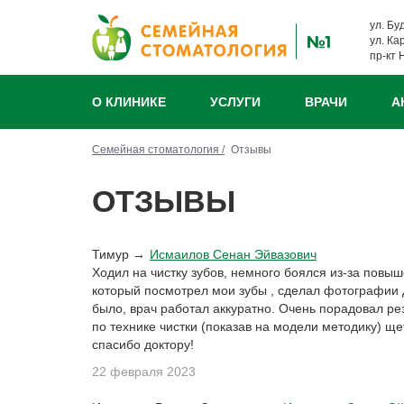
ул. Бу
ул. Ка
пр-кт 
О КЛИНИКЕ
УСЛУГИ
ВРАЧИ
А
Семейная стоматология /
Отзывы
ОТЗЫВЫ
Тимур →
Исмаилов Сенан Эйвазович
Ходил на чистку зубов, немного боялся из-за повы
который посмотрел мои зубы , сделал фотографии 
было, врач работал аккуратно. Очень порадовал ре
по технике чистки (показав на модели методику) ще
спасибо доктору!
22 февраля 2023