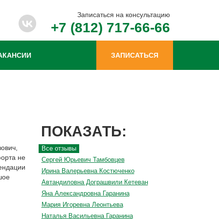
Записаться на консультацию
+7 (812) 717-66-66
АКАНСИИ
ЗАПИСАТЬСЯ
ПОКАЗАТЬ:
зович,
Все отзывы
форта не
Сергей Юрьевич Тамбовцев
мендации
Ирина Валерьевна Костюченко
шое
Автандиловна Дограшвили Кетеван
Яна Александровна Гаранина
Мария Игоревна Леонтьева
Наталья Васильевна Гаранина