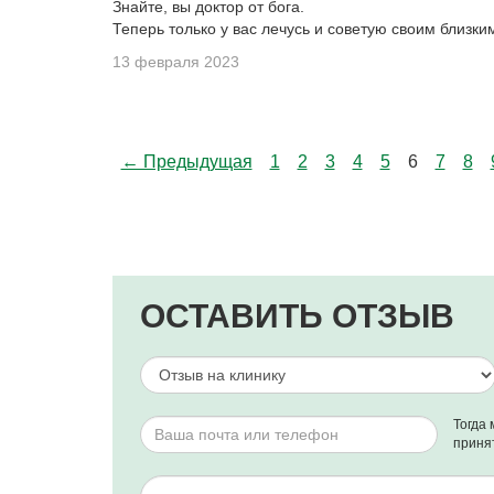
Знайте, вы доктор от бога.
Теперь только у вас лечусь и советую своим близки
13 февраля 2023
← Предыдущая
1
2
3
4
5
6
7
8
ОСТАВИТЬ ОТЗЫВ
Тогда 
приня