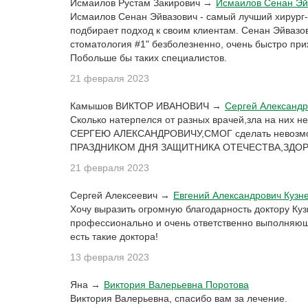
Исмаилов Рустам Закирович →
Исмаилов Сенан Эй
Исмаилов Сенан Эйвазович - самый лучший хирург
подбирает подход к своим клиентам. Сенан Эйвазо
стоматология #1" безболезненно, очень быстро при
Побольше бы таких специалистов.
21 февраля 2023
Камышов ВИКТОР ИВАНОВИЧ →
Сергей Александр
Сколько натерпелся от разных врачей,зла на них 
СЕРГЕЮ АЛЕКСАНДРОВИЧУ,СМОГ сделать нево
ПРАЗДНИКОМ ДНЯ ЗАЩИТНИКА ОТЕЧЕСТВА,ЗДОР
21 февраля 2023
Сергей Алексеевич →
Евгений Александрович Кузн
Хочу выразить огромную благодарность доктору Ку
профессионально и очень ответственно выполняющи
есть такие доктора!
13 февраля 2023
Яна →
Виктория Валерьевна Поротова
Виктория Валерьевна, спасибо вам за лечение.